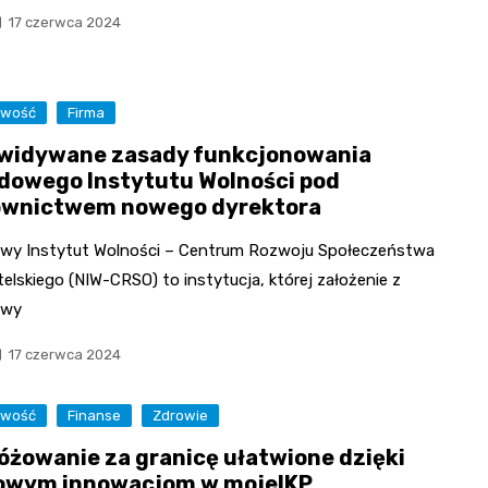
17 czerwca 2024
owość
Firma
widywane zasady funkcjonowania
dowego Instytutu Wolności pod
ownictwem nowego dyrektora
wy Instytut Wolności – Centrum Rozwoju Społeczeństwa
lskiego (NIW-CRSO) to instytucja, której założenie z
ywy
17 czerwca 2024
owość
Finanse
Zdrowie
óżowanie za granicę ułatwione dzięki
owym innowacjom w mojeIKP