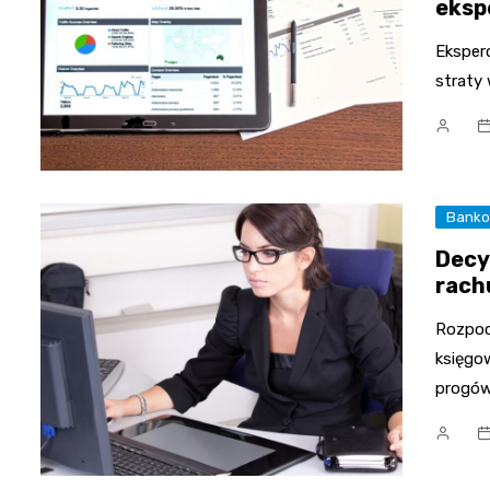
eksp
Eksper
straty 
Bank
Decy
rach
Rozpoc
księgo
progó