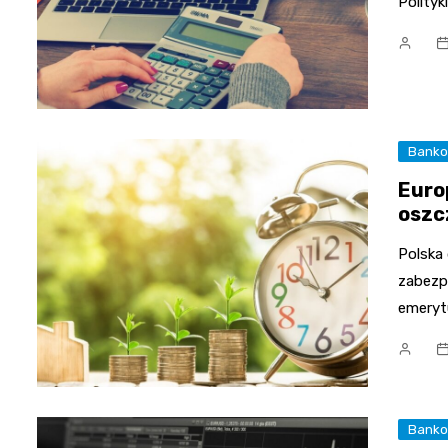
Polityk
Bank
Euro
oszc
Polska
zabezp
emeryt
Bank