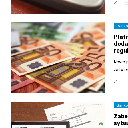
Bank
Płat
doda
regu
Nowo p
zatwie
Bank
Zabe
sytu