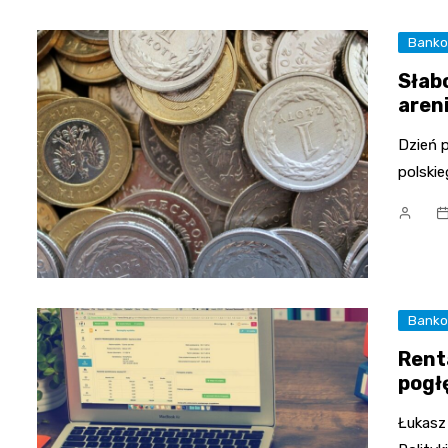
Bank
Słab
aren
Dzień p
polski
Bank
Renta
pogł
Łukasz 