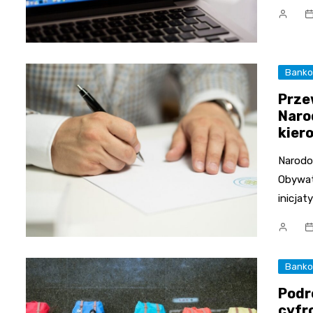
Bank
Prze
Naro
kier
Narodo
Obywate
inicjat
Bank
Podr
cyfr