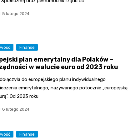
i Społecznej oraz pełnomocnik rządu do
8 lutego 2024
owość
Finanse
pejski plan emerytalny dla Polaków –
zędności w walucie euro od 2023 roku
 dołączyła do europejskiego planu indywidualnego
ieczenia emerytalnego, nazywanego potocznie „europejską
urą”. Od 2023 roku
8 lutego 2024
owość
Finanse