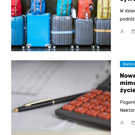
W dzisi
podróż
Bank
Nowe
mimo
życi
Pogoni
Niektó