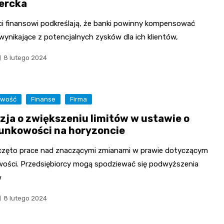
ercka
ci finansowi podkreślają, że banki powinny kompensować
wynikające z potencjalnych zysków dla ich klientów,
8 lutego 2024
owość
Finanse
Firma
zja o zwiększeniu limitów w ustawie o
unkowości na horyzoncie
zęto prace nad znaczącymi zmianami w prawie dotyczącym
wości. Przedsiębiorcy mogą spodziewać się podwyższenia
w
8 lutego 2024