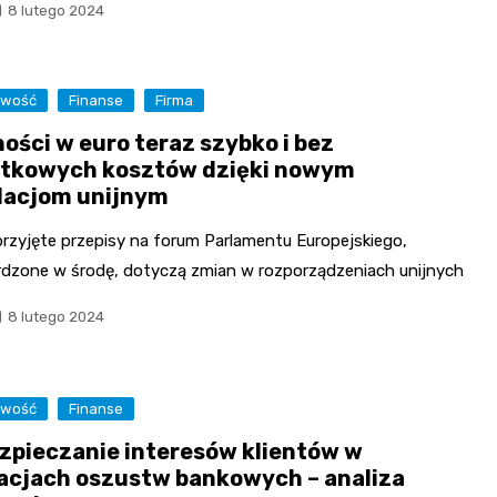
8 lutego 2024
owość
Finanse
Firma
ności w euro teraz szybko i bez
tkowych kosztów dzięki nowym
lacjom unijnym
rzyjęte przepisy na forum Parlamentu Europejskiego,
rdzone w środę, dotyczą zmian w rozporządzeniach unijnych
8 lutego 2024
owość
Finanse
zpieczanie interesów klientów w
acjach oszustw bankowych – analiza