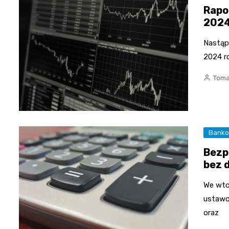
Rapo
2024
Nastąpi
2024 r
Toma
Bank
Bezp
bez 
We wto
ustawo
oraz