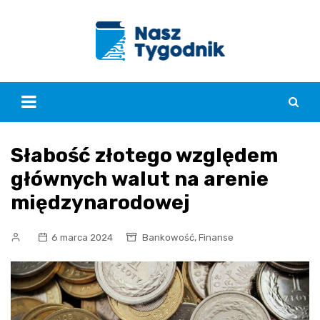
Skip
to
content
Słabość złotego względem
głównych walut na arenie
międzynarodowej
,
6 marca 2024
Bankowość
Finanse