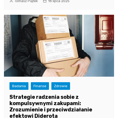
Tomasz Piątek
18 lipca 2025
Badania
Finanse
Zdrowie
Strategie radzenia sobie z
kompulsywnymi zakupami:
Zrozumienie i przeciwdziałanie
efektowi Diderota