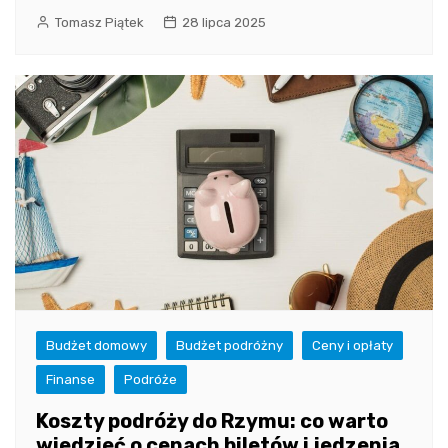
Tomasz Piątek
28 lipca 2025
Budżet domowy
Budżet podróżny
Ceny i opłaty
Finanse
Podróże
Koszty podróży do Rzymu: co warto
wiedzieć o cenach biletów i jedzenia