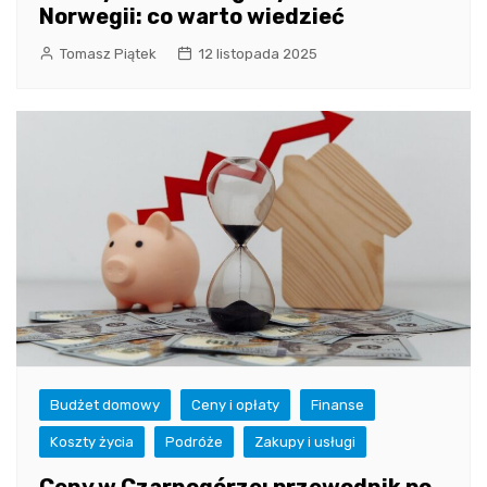
Norwegii: co warto wiedzieć
Tomasz Piątek
12 listopada 2025
Budżet domowy
Ceny i opłaty
Finanse
Koszty życia
Podróże
Zakupy i usługi
Ceny w Czarnogórze: przewodnik po