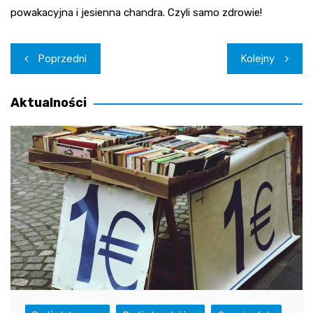
powakacyjna i jesienna chandra. Czyli samo zdrowie!
Nawigacja
Poprzedni
Kolejny
wpisu
Aktualności