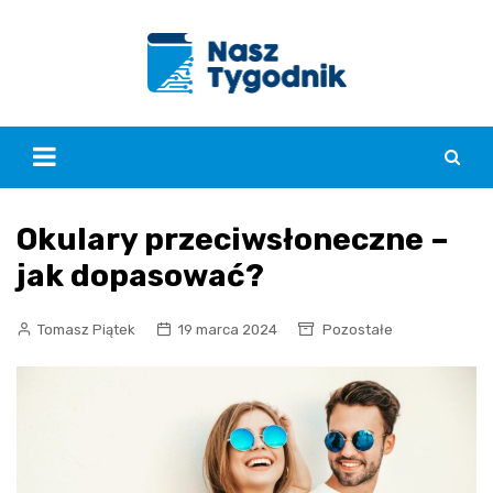
Skip
to
content
Okulary przeciwsłoneczne –
jak dopasować?
Tomasz Piątek
19 marca 2024
Pozostałe