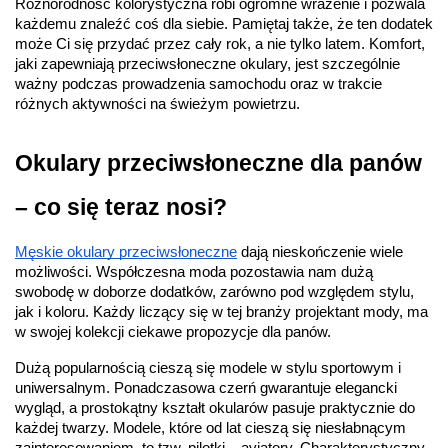
Różnorodność kolorystyczna robi ogromne wrażenie i pozwala 
każdemu znaleźć coś dla siebie. Pamiętaj także, że ten dodatek 
może Ci się przydać przez cały rok, a nie tylko latem. Komfort, 
jaki zapewniają przeciwsłoneczne okulary, jest szczególnie 
ważny podczas prowadzenia samochodu oraz w trakcie 
różnych aktywności na świeżym powietrzu.
Okulary przeciwsłoneczne dla panów 
– co się teraz nosi?
Męskie okulary przeciwsłoneczne
 dają nieskończenie wiele 
możliwości. Współczesna moda pozostawia nam dużą 
swobodę w doborze dodatków, zarówno pod względem stylu, 
jak i koloru. Każdy liczący się w tej branży projektant mody, ma 
w swojej kolekcji ciekawe propozycje dla panów.
Dużą popularnością cieszą się modele w stylu sportowym i 
uniwersalnym. Ponadczasowa czerń gwarantuje elegancki 
wygląd, a prostokątny kształt okularów pasuje praktycznie do 
każdej twarzy. Modele, które od lat cieszą się niesłabnącym 
zainteresowaniem, to tzw. pilotki – aviatory. Charakterystyczny 