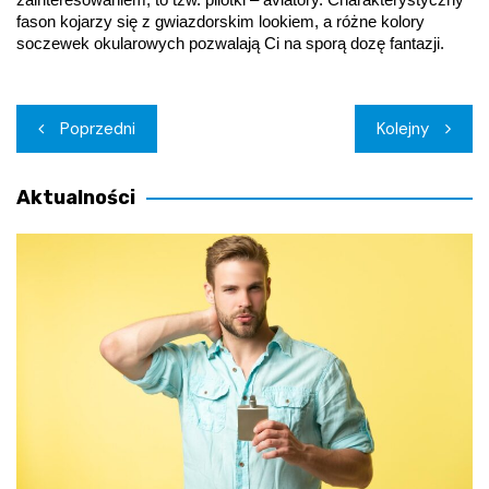
fason kojarzy się z gwiazdorskim lookiem, a różne kolory 
soczewek okularowych pozwalają Ci na sporą dozę fantazji.
Nawigacja
Poprzedni
Kolejny
wpisu
Aktualności