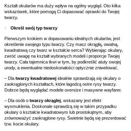
Kształt okularów ma duży wpływ na ogólny wygląd. Oto kilka 
wskazówek, które pomogą Ci dopasować oprawki do Twojej 
twarzy.
·
Określ swój typ twarzy
Pierwszym krokiem w dopasowaniu idealnych okularów, jest 
określenie swojego typu twarzy. Czy masz okrągłą, owalną, 
kwadratową czy twarz w kształcie serca? Wybierając okulary, 
zwróć uwagę na kształt wybranych modeli i proporcje Twojej 
twarzy. Cała tajemnica tkwi w tym, by podkreślić atuty swojej 
urody, a ewentualne niedoskonałości optycznie zniwelować.
– Dla 
twarzy kwadratowej
 idealnie sprawdzają się okulary o 
zaokrąglonych kształtach, które łagodzą ostre rysy twarzy. 
Dobrze będą wyglądać modele oversize i masywne wayfarer.
– Dla osób o 
twarzy okrągłej
, wskazany jest efekt 
wysmuklenia. Doskonale sprawdzą się w takim przypadku 
okulary o kształcie kwadratowym lub prostokątnym, aby 
zrównoważyć zaokrąglone rysy. Świetnie będą się prezentować 
tzw. kocie okulary.