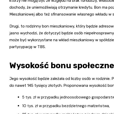
którzy nie mogą być ze względu na brak funduszy, właściciela
dochody, że uniemożliwiają otrzymanie kredytu. Bon ma poz
Mieszkaniowej albo też sfinansowanie własnego wkładu w s
Drugi, to rodzinny bon mieszkaniowy, który będzie adresowa
jasno wychodzi, że dotyczyć będzie osób niepełnosprawnych
może być wykorzystane na wkład mieszkaniowy w spółdziel
partycypację w TBS.
Wysokość bonu społeczne
Jego wysokość będzie zależała od liczby osób w rodzinie. 
do nawet 145 tysięcy złotych. Proponowana wysokość bon
5 tys. zł w przypadku jednoosobowego gospodars
10 tys. zł w przypadku bezdzietnego małżeństwa,