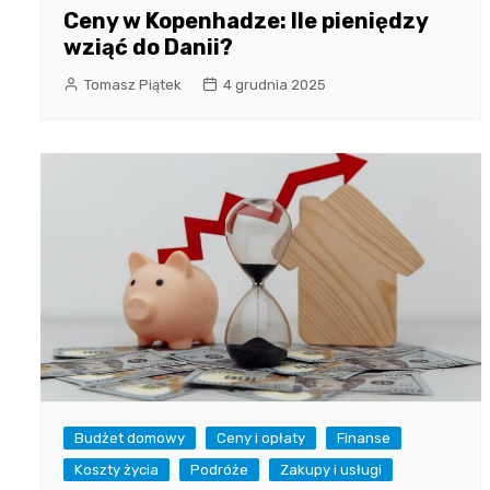
Ceny w Kopenhadze: Ile pieniędzy
wziąć do Danii?
Tomasz Piątek
4 grudnia 2025
Budżet domowy
Ceny i opłaty
Finanse
Koszty życia
Podróże
Zakupy i usługi