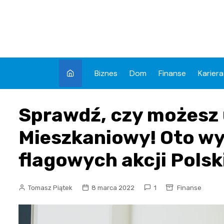
Skip
to
content
Biznes
Dom
Finanse
Kariera
Sprawdź, czy możesz 
Mieszkaniowy! Oto wy
flagowych akcji Polsk
Tomasz Piątek
8 marca 2022
1
Finanse