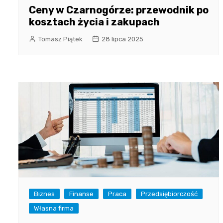
Ceny w Czarnogórze: przewodnik po
kosztach życia i zakupach
Tomasz Piątek
28 lipca 2025
Biznes
Finanse
Praca
Przedsiębiorczość
Własna firma