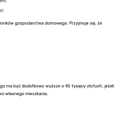
iem,
i.
złonków gospodarstwa domowego. Przyjmuje się, że
ego ma być dodatkowo wyższe o 45 tysięcy złotych, jeżeli
ani własnego mieszkania.