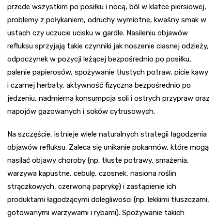
przede wszystkim po posiłku i nocą, ból w klatce piersiowej,
problemy z połykaniem, odruchy wymiotne, kwaśny smak w
ustach czy uczucie ucisku w gardle. Nasileniu objawów
refluksu sprzyjają takie czynniki jak noszenie ciasnej odzieży,
odpoczynek w pozycji leżącej bezpośrednio po posiłku,
palenie papierosów, spożywanie tłustych potraw, picie kawy
i czarnej herbaty, aktywność fizyczna bezpośrednio po
jedzeniu, nadmierna konsumpcja soli i ostrych przypraw oraz
napojów gazowanych i soków cytrusowych.
Na szczęście, istnieje wiele naturalnych strategii łagodzenia
objawów refluksu. Zaleca się unikanie pokarmów, które mogą
nasilać objawy choroby (np. tłuste potrawy, smażenia,
warzywa kapustne, cebulę, czosnek, nasiona roślin
strączkowych, czerwoną paprykę) i zastąpienie ich
produktami łagodzącymi dolegliwości (np. lekkimi tłuszczami,
gotowanymi warzywami i rybami). Spożywanie takich