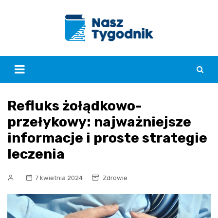
Skip
to
content
Refluks żołądkowo-
przełykowy: najważniejsze
informacje i proste strategie
leczenia
7 kwietnia 2024
Zdrowie