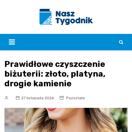
Skip
to
content
Prawidłowe czyszczenie
biżuterii: złoto, platyna,
drogie kamienie
27 listopada 2024
Pozostałe