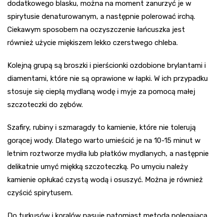
dodatkowego blasku, można na moment zanurzyć je w
spirytusie denaturowanym, a następnie polerować irchą.
Ciekawym sposobem na oczyszczenie łańcuszka jest
również użycie miękiszem lekko czerstwego chleba.
Kolejną grupą są broszki i pierścionki ozdobione brylantami i
diamentami, które nie są oprawione w łapki. W ich przypadku
stosuje się ciepłą mydlaną wodę i myje za pomocą małej
szczoteczki do zębów.
Szafiry, rubiny i szmaragdy to kamienie, które nie tolerują
gorącej wody. Dlatego warto umieścić je na 10-15 minut w
letnim roztworze mydła lub płatków mydlanych, a następnie
delikatnie umyć miękką szczoteczką. Po umyciu należy
kamienie opłukać czystą wodą i osuszyć. Można je również
czyścić spirytusem.
Do turkusów i koralów pasuje natomiast metoda polegająca