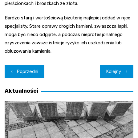
pierścionkach i broszkach ze złota.
Bardzo starą i wartościową biżuterię najlepiej oddać w ręce
specjalisty. Stare oprawy drogich kamieni, zwłaszcza łapki,
mogą być nieco odgięte, a podczas nieprofesjonalnego
czyszczenia zawsze istnieje ryzyko ich uszkodzenia lub
obluzowania kamienia.
Nawigacja
Poprzedni
Kolejny
wpisu
Aktualności