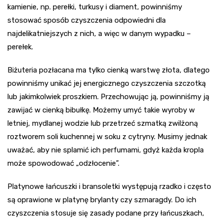
kamienie, np. perełki, turkusy i diament, powinniśmy
stosować sposób czyszczenia odpowiedni dla
najdelikatniejszych z nich, a więc w danym wypadku –
perełek.
Biżuteria pozłacana ma tylko cienką warstwę złota, dlatego
powinniśmy unikać jej energicznego czyszczenia szczotką
lub jakimkolwiek proszkiem. Przechowując ją, powinniśmy ją
zawijać w cienką bibułkę. Możemy umyć takie wyroby w
letniej, mydlanej wodzie lub przetrzeć szmatką zwilżoną
roztworem soli kuchennej w soku z cytryny. Musimy jednak
uważać, aby nie splamić ich perfumami, gdyż każda kropla
może spowodować „odzłocenie”.
Platynowe łańcuszki i bransoletki występują rzadko i często
są oprawione w platynę brylanty czy szmaragdy. Do ich
czyszczenia stosuje się zasady podane przy łańcuszkach,