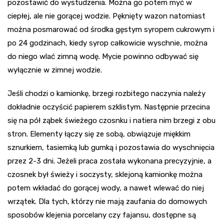
pozostawić do wystudzenia. Można go potem myć w
ciepłej, ale nie gorącej wodzie. Pęknięty wazon natomiast
można posmarować od środka gęstym syropem cukrowym i
po 24 godzinach, kiedy syrop całkowicie wyschnie, można
do niego wlać zimną wodę. Mycie powinno odbywać się
wyłącznie w zimnej wodzie.
Jeśli chodzi o kamionkę, brzegi rozbitego naczynia należy
dokładnie oczyścić papierem szklistym. Następnie przecina
się na pół ząbek świeżego czosnku i natiera nim brzegi z obu
stron. Elementy łączy się ze sobą, obwiązuje miękkim
sznurkiem, tasiemką lub gumką i pozostawia do wyschnięcia
przez 2-3 dni. Jeżeli praca została wykonana precyzyjnie, a
czosnek był świeży i soczysty, sklejoną kamionkę można
potem wkładać do gorącej wody, a nawet wlewać do niej
wrzątek. Dla tych, którzy nie mają zaufania do domowych
sposobów klejenia porcelany czy fajansu, dostępne są