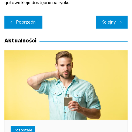
gotowe kleje dostępne na rynku.
Nawigacja
Poprzedni
Kolejny
wpisu
Aktualności
Pozostałe