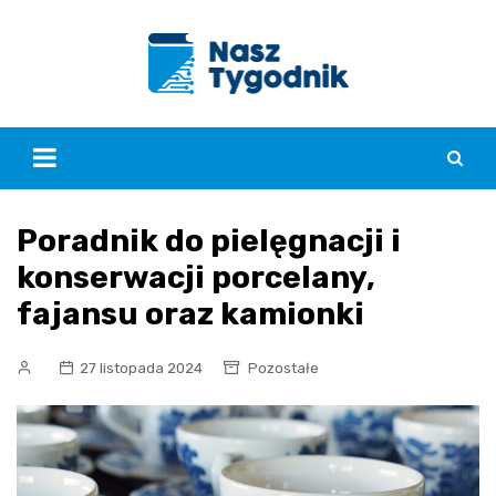
Skip
to
content
Poradnik do pielęgnacji i
konserwacji porcelany,
fajansu oraz kamionki
27 listopada 2024
Pozostałe