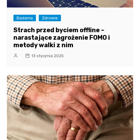
Badania
Zdrowie
Strach przed byciem offline –
narastające zagrożenie FOMO i
metody walki z nim
13 stycznia 2025