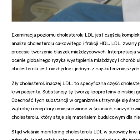
Examinacja poziomu cholesterolu LDL jest częścią komplek
analizę cholesterolu całkowitego i frakcji HDL. LDL, zwan
procesie tworzenia blaszek miażdżycowych. Interpretacja 
ocenie globalnego ryzyka wystąpienia miażdżycy i chorób 
cholesterolu jest niezbędne i jednym z najskuteczniejszych
Zły cholesterol, inaczej LDL, to specyficzna część choles
krwi pacjenta. Substancję tę tworzą lipoproteiny o niskiej g
Obecność tych substancji w organizmie utrzymuje się śred
wątrobę i receptory umiejscowione w ścianach naczyń krw
cholesterolu, który staje się materiałem budulcowym dla 
Stąd właśnie monitoring cholesterolu LDL w surowicy krwi