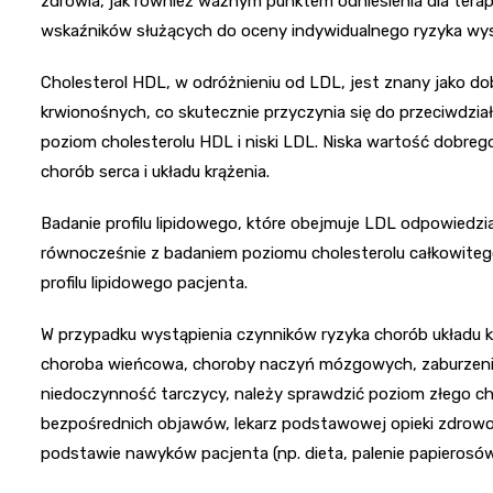
zdrowia, jak również ważnym punktem odniesienia dla terap
wskaźników służących do oceny indywidualnego ryzyka wyst
Cholesterol HDL, w odróżnieniu od LDL, jest znany jako do
krwionośnych, co skutecznie przyczynia się do przeciwdzia
poziom cholesterolu HDL i niski LDL. Niska wartość dobreg
chorób serca i układu krążenia.
Badanie profilu lipidowego, które obejmuje LDL odpowiedzi
równocześnie z badaniem poziomu cholesterolu całkowiteg
profilu lipidowego pacjenta.
W przypadku wystąpienia czynników ryzyka chorób układu krą
choroba wieńcowa, choroby naczyń mózgowych, zaburzen
niedoczynność tarczycy, należy sprawdzić poziom złego ch
bezpośrednich objawów, lekarz podstawowej opieki zdrow
podstawie nawyków pacjenta (np. dieta, palenie papierosó