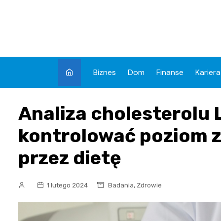
Skip
to
content
Biznes
Dom
Finanse
Kariera
Analiza cholesterolu 
kontrolować poziom z
przez dietę
,
1 lutego 2024
Badania
Zdrowie