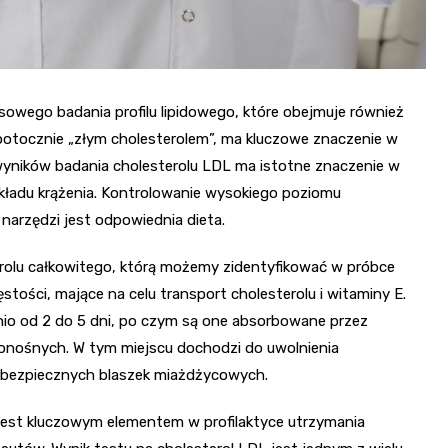
sowego badania profilu lipidowego, które obejmuje również
y potocznie „złym cholesterolem”, ma kluczowe znaczenie w
wyników badania cholesterolu LDL ma istotne znaczenie w
układu krążenia. Kontrolowanie wysokiego poziomu
 narzędzi jest odpowiednia dieta.
terolu całkowitego, którą możemy zidentyfikować w próbce
ęstości, mające na celu transport cholesterolu i witaminy E.
nio od 2 do 5 dni, po czym są one absorbowane przez
ionośnych. W tym miejscu dochodzi do uwolnienia
niebezpiecznych blaszek miażdżycowych.
 jest kluczowym elementem w profilaktyce utrzymania