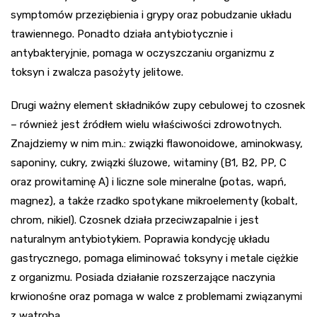
symptomów przeziębienia i grypy oraz pobudzanie układu
trawiennego. Ponadto działa antybiotycznie i
antybakteryjnie, pomaga w oczyszczaniu organizmu z
toksyn i zwalcza pasożyty jelitowe.
Drugi ważny element składników zupy cebulowej to czosnek
– również jest źródłem wielu właściwości zdrowotnych.
Znajdziemy w nim m.in.: związki flawonoidowe, aminokwasy,
saponiny, cukry, związki śluzowe, witaminy (B1, B2, PP, C
oraz prowitaminę A) i liczne sole mineralne (potas, wapń,
magnez), a także rzadko spotykane mikroelementy (kobalt,
chrom, nikiel). Czosnek działa przeciwzapalnie i jest
naturalnym antybiotykiem. Poprawia kondycję układu
gastrycznego, pomaga eliminować toksyny i metale ciężkie
z organizmu. Posiada działanie rozszerzające naczynia
krwionośne oraz pomaga w walce z problemami związanymi
z wątrobą.