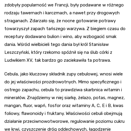
zdobyły popularność we Francji, były podawane w różnego
rodzaju tawernach i karczmach, a nawet przy drogowych
straganach. Zdarzało się, że nocne gotowanie potrawy
towarzyszył zapach tańszego warzywa. Z biegiem czasu do
receptury dodawano bulion i wino, aby wzbogacić smak
dania. Wśród wielbicieli tego dania był król Stanisław
Leszczyński, który rzekomo spóźnił się na ślub córki z
Ludwikiem XV, tak bardzo go zaciekawiła ta potrawa.
Cebula, jako kluczowy składnik zupy cebulowej, wnosi wiele
do jej właściwości prozdrowotnych. Mimo specyficznego i
ostrego zapachu, cebula to prawdziwa skarbnica witamin i
minerałów. Znajdziemy w niej siarkę, żelazo, potas, magnez,
mangan, fluor, wapń, fosfor oraz witaminy A, C, E i B, kwas
foliowy, flawonoidy i fruktany. Właściwości cebuli obejmują
działanie przeciwnowotworowe, regulowanie poziomu cukru
we krwi, czyszczenie dróg oddechowych, łagodzenie