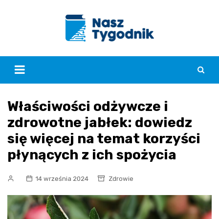
Skip
to
content
Właściwości odżywcze i
zdrowotne jabłek: dowiedz
się więcej na temat korzyści
płynących z ich spożycia
14 września 2024
Zdrowie