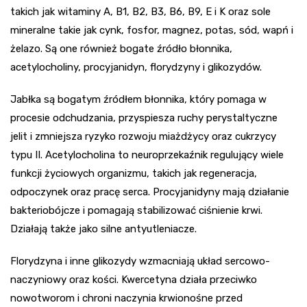
takich jak witaminy A, B1, B2, B3, B6, B9, E i K oraz sole
mineralne takie jak cynk, fosfor, magnez, potas, sód, wapń i
żelazo. Są one również bogate źródło błonnika,
acetylocholiny, procyjanidyn, florydzyny i glikozydów.
Jabłka są bogatym źródłem błonnika, który pomaga w
procesie odchudzania, przyspiesza ruchy perystaltyczne
jelit i zmniejsza ryzyko rozwoju miażdżycy oraz cukrzycy
typu II. Acetylocholina to neuroprzekaźnik regulujący wiele
funkcji życiowych organizmu, takich jak regeneracja,
odpoczynek oraz pracę serca. Procyjanidyny mają działanie
bakteriobójcze i pomagają stabilizować ciśnienie krwi.
Działają także jako silne antyutleniacze.
Florydzyna i inne glikozydy wzmacniają układ sercowo-
naczyniowy oraz kości. Kwercetyna działa przeciwko
nowotworom i chroni naczynia krwionośne przed