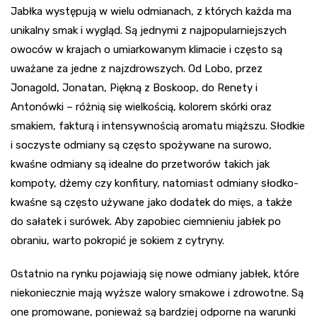
Jabłka występują w wielu odmianach, z których każda ma
unikalny smak i wygląd. Są jednymi z najpopularniejszych
owoców w krajach o umiarkowanym klimacie i często są
uważane za jedne z najzdrowszych. Od Lobo, przez
Jonagold, Jonatan, Piękną z Boskoop, do Renety i
Antonówki – różnią się wielkością, kolorem skórki oraz
smakiem, fakturą i intensywnością aromatu miąższu. Słodkie
i soczyste odmiany są często spożywane na surowo,
kwaśne odmiany są idealne do przetworów takich jak
kompoty, dżemy czy konfitury, natomiast odmiany słodko-
kwaśne są często używane jako dodatek do mięs, a także
do sałatek i surówek. Aby zapobiec ciemnieniu jabłek po
obraniu, warto pokropić je sokiem z cytryny.
Ostatnio na rynku pojawiają się nowe odmiany jabłek, które
niekoniecznie mają wyższe walory smakowe i zdrowotne. Są
one promowane, ponieważ są bardziej odporne na warunki