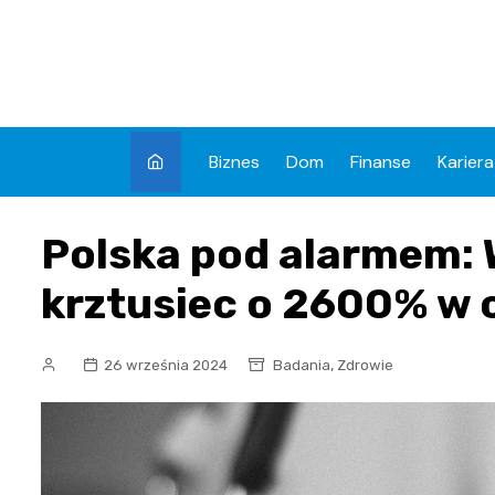
Skip
to
content
Biznes
Dom
Finanse
Kariera
Polska pod alarmem:
krztusiec o 2600% w 
,
26 września 2024
Badania
Zdrowie