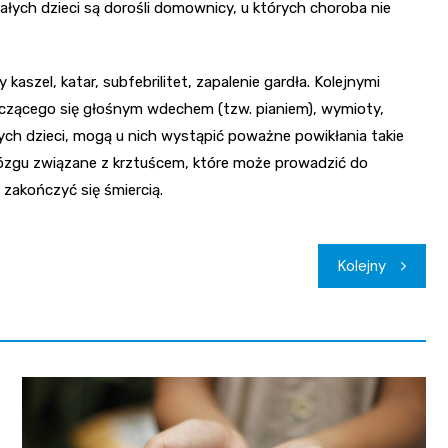
ałych dzieci są dorośli domownicy, u których choroba nie
aszel, katar, subfebrilitet, zapalenie gardła. Kolejnymi
czącego się głośnym wdechem (tzw. pianiem), wymioty,
łych dzieci, mogą u nich wystąpić poważne powikłania takie
 mózgu związane z krztuścem, które może prowadzić do
zakończyć się śmiercią.
Kolejny