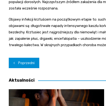
populacji dorosłych. Najczęstszym źródłem zakażenia dla m
została wcześnie rozpoznana.
Objawy infekcji krztuścem na początkowym etapie to: suchy k
objawami są: długotrwałe napady intensywnego kaszlu koń
bezdechy. Krztusiec jest najgroźniejszy dla niemowląt i ma
jak: zapalenie płuc, drgawki, encefalopatia – uszkodzenie
trwałego kalectwa. W skrajnych przypadkach choroba może 
Nawigacja
Poprzedni
wpisu
Aktualności