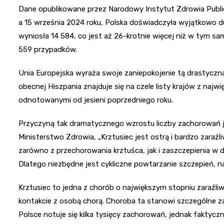
Dane opublikowane przez Narodowy Instytut Zdrowia Publi
a 15 września 2024 roku, Polska doświadczyła wyjątkowo d
wyniosła 14 584, co jest aż 26-krotnie więcej niż w tym s
559 przypadków.
Unia Europejska wyraża swoje zaniepokojenie tą drastyczną
obecnej Hiszpania znajduje się na czele listy krajów z najw
odnotowanymi od jesieni poprzedniego roku.
Przyczyną tak dramatycznego wzrostu liczby zachorowań jes
Ministerstwo Zdrowia, „Krztusiec jest ostrą i bardzo zar
zarówno z przechorowania krztuśca, jak i zaszczepienia w dz
Dlatego niezbędne jest cykliczne powtarzanie szczepień, n
Krztusiec to jedna z chorób o największym stopniu zaraźli
kontakcie z osobą chorą. Choroba ta stanowi szczególne z
Polsce notuje się kilka tysięcy zachorowań, jednak faktyc