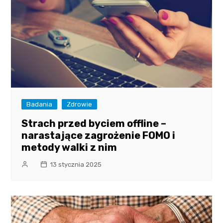
Badania
Zdrowie
Strach przed byciem offline –
narastające zagrożenie FOMO i
metody walki z nim
13 stycznia 2025