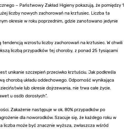
cznego – Państwowy Zakład Higieny pokazują, że pomiędzy 1
użej liczby nowych zachorowań na krztusiec. Liczba ta
amym okresie w roku poprzednim, gdzie zanotowano jedynie
 tendencją wzrostu liczby zachorowań na krztusiec. W chwili
iększą liczbą przypadków tej choroby, z ponad 25 tysiącami
t unikanie szczepień przeciwko krztuściu. Jak podkreśla
aźliwą chorobą układu oddechowego. Odporność wynikająca
ieciństwie lub okresie dojrzewania, nie trwa całe życie.
awet u osób dorosłych”.
wości. Zakażenie następuje w ok. 80% przypadków po
agrożenie dla noworodków. Szacuje się, że każdego roku w
zna liczba może być znacznie wyższa, zwłaszcza wśród