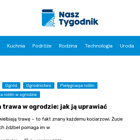
Kuchnia
Podróże
Rodzina
Technologia
Uroda
Ogród
Ogrodnictwo
Pielęgnacja roślin
 roślin w ogrodzie
a trawa w ogrodzie: jak ją uprawiać
ielbiają trawę – to fakt znany każdemu kociarzowi. Żucie
ch źdźbeł pomaga im w