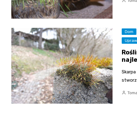
Toma
Dom
Uprawa
Rośli
najl
Skarpa
stworz
Toma